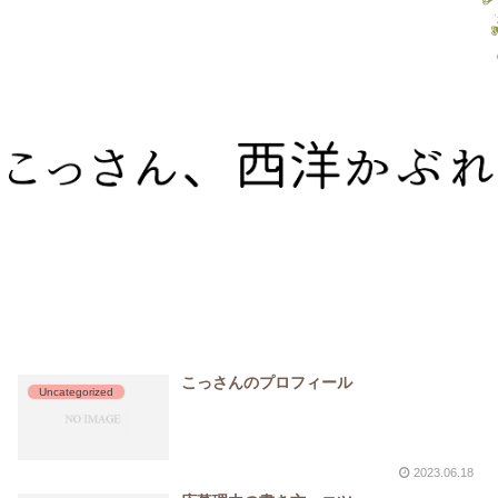
こっさんのプロフィール
Uncategorized
2023.06.18